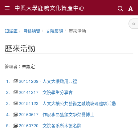
中興大學鹿鳴文化資產中心
知識庫
目錄總覽
文院集錦
歷來活動
歷來活動
管理者：未設定
1.
20151209 - 人文大樓啟用典禮
2.
20141217 - 文院學生分享會
3.
20151123 - 人文大樓公共藝術之融燒玻璃體驗活動
4.
20160617 - 作家李昂獲頒文學榮譽博士
5.
20160720 - 文院各系所木製名牌