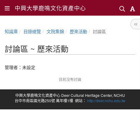
中興大學鹿鳴文化資產中心
知識庫
目錄總覽
文院集錦
歷來活動
討論區
討論區 ~ 歷來活動
管理者：未設定
目前沒有討論
中興大學鹿鳴文化資產中心 Deer Cultural Heritage Center, NCHU
台中市南區國光路250號 萬年樓1樓 網站：
http://deer.nchu.edu.tw