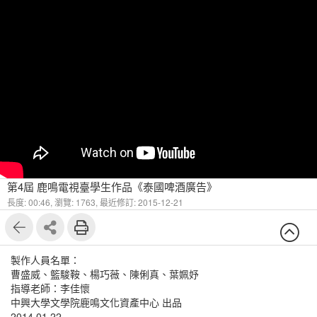
第4屆 鹿鳴電視臺學生作品《泰國啤酒廣告》
長度: 00:46,
瀏覽: 1763,
最近修訂: 2015-12-21
製作人員名單：
曹盛威、籃駿鞍、楊巧薇、陳俐真、葉姵妤
指導老師：李佳懷
中興大學文學院鹿鳴文化資產中心 出品
2014.01.22